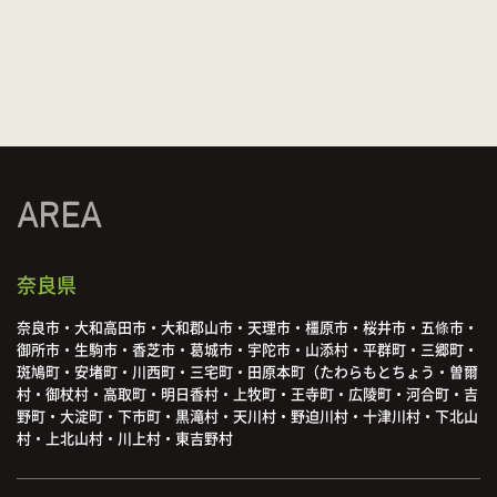
AREA
奈良県
奈良市・大和高田市・大和郡山市・天理市・橿原市・桜井市・五條市・
御所市・生駒市・香芝市・葛城市・宇陀市・山添村・平群町・三郷町・
斑鳩町・安堵町・川西町・三宅町・田原本町（たわらもとちょう・曽爾
村・御杖村・高取町・明日香村・上牧町・王寺町・広陵町・河合町・吉
野町・大淀町・下市町・黒滝村・天川村・野迫川村・十津川村・下北山
村・上北山村・川上村・東吉野村