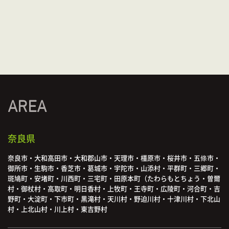
AREA
奈良県
奈良市・大和高田市・大和郡山市・天理市・橿原市・桜井市・五條市・
御所市・生駒市・香芝市・葛城市・宇陀市・山添村・平群町・三郷町・
斑鳩町・安堵町・川西町・三宅町・田原本町（たわらもとちょう・曽爾
村・御杖村・高取町・明日香村・上牧町・王寺町・広陵町・河合町・吉
野町・大淀町・下市町・黒滝村・天川村・野迫川村・十津川村・下北山
村・上北山村・川上村・東吉野村