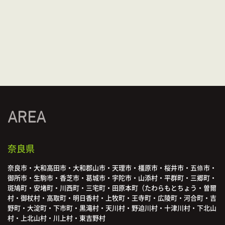
AREA
奈良県
奈良市・大和高田市・大和郡山市・天理市・橿原市・桜井市・五條市・
御所市・生駒市・香芝市・葛城市・宇陀市・山添村・平群町・三郷町・
斑鳩町・安堵町・川西町・三宅町・田原本町（たわらもとちょう・曽爾
村・御杖村・高取町・明日香村・上牧町・王寺町・広陵町・河合町・吉
野町・大淀町・下市町・黒滝村・天川村・野迫川村・十津川村・下北山
村・上北山村・川上村・東吉野村