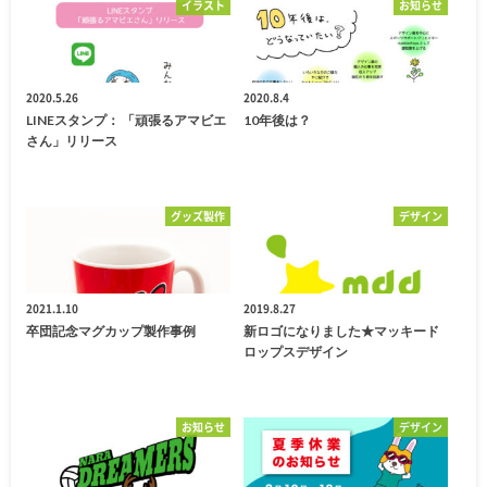
イラスト
お知らせ
2020.5.26
2020.8.4
LINEスタンプ： 「頑張るアマビエ
10年後は？
さん」リリース
グッズ製作
デザイン
2021.1.10
2019.8.27
卒団記念マグカップ製作事例
新ロゴになりました★マッキード
ロップスデザイン
お知らせ
デザイン