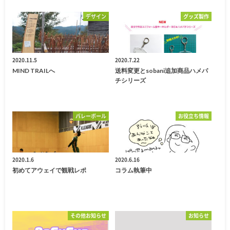
デザイン
グッズ製作
2020.11.5
2020.7.22
MIND TRAILへ
送料変更とsobani追加商品ハメパ
チシリーズ
バレーボール
お役立ち情報
2020.1.6
2020.6.16
初めてアウェイで観戦レポ
コラム執筆中
その他お知らせ
お知らせ