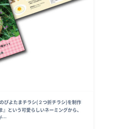
場様のぴよたまチラシ(２つ折チラシ)を制作
たま』という可愛らしいネーミングから、
が…