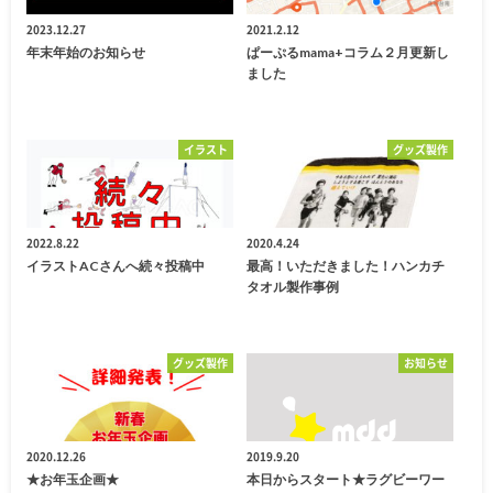
2023.12.27
2021.2.12
年末年始のお知らせ
ぱーぷるmama+コラム２月更新し
ました
イラスト
グッズ製作
2022.8.22
2020.4.24
イラストACさんへ続々投稿中
最高！いただきました！ハンカチ
タオル製作事例
グッズ製作
お知らせ
2020.12.26
2019.9.20
★お年玉企画★
本日からスタート★ラグビーワー