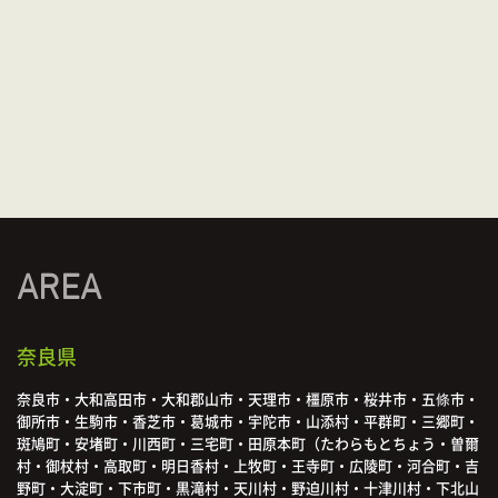
AREA
奈良県
奈良市・大和高田市・大和郡山市・天理市・橿原市・桜井市・五條市・
御所市・生駒市・香芝市・葛城市・宇陀市・山添村・平群町・三郷町・
斑鳩町・安堵町・川西町・三宅町・田原本町（たわらもとちょう・曽爾
村・御杖村・高取町・明日香村・上牧町・王寺町・広陵町・河合町・吉
野町・大淀町・下市町・黒滝村・天川村・野迫川村・十津川村・下北山