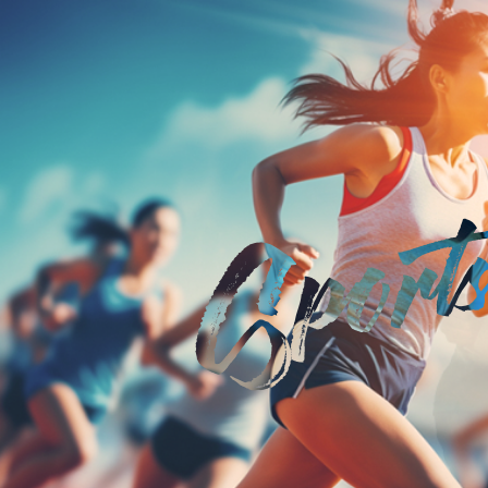
por
S