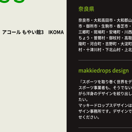
奈良県
奈良市・大和高田市・大和郡山
市・御所市・生駒市・香芝市・
アコール もやい館3 IKOMA
三郷町・斑鳩町・安堵町・川西
ちょう・曽爾村・御杖村・高取
陵町・河合町・吉野町・大淀町
村・十津川村・下北山村・上北
makkiedrops design
『スポーツを取り巻く世界をデ
スポーツ事業者も、そうでない
がら渾身のデザインを絞り出し
たい。
マッキードロップスデザインは
ザイン事務所です。デザインで
せください。