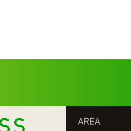
SS
AREA