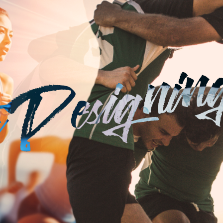
esignin
D
ts