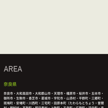
AREA
奈良県
奈良市・大和高田市・大和郡山市・天理市・橿原市・桜井市・五條市・
御所市・生駒市・香芝市・葛城市・宇陀市・山添村・平群町・三郷町・
斑鳩町・安堵町・川西町・三宅町・田原本町（たわらもとちょう・曽爾
村・御杖村・高取町・明日香村・上牧町・王寺町・広陵町・河合町・吉