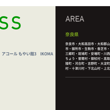
SS
AREA
奈良県
奈良市・大和高田市・大和郡山
市・御所市・生駒市・香芝市・
アコール もやい館3 IKOMA
三郷町・斑鳩町・安堵町・川西
ちょう・曽爾村・御杖村・高取
陵町・河合町・吉野町・大淀町
村・十津川村・下北山村・上北