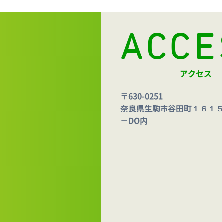
ACCE
アクセス
〒630-0251
奈良県生駒市谷田町１６１５ 
－DO内