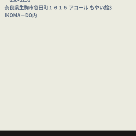
〒630-0251
奈良県生駒市谷田町１６１５ アコール もやい館3
IKOMA－DO内