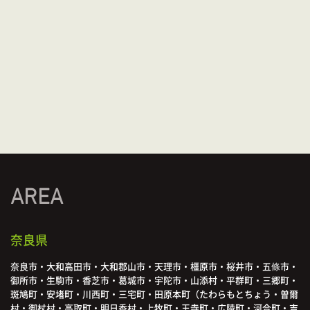
AREA
奈良県
奈良市・大和高田市・大和郡山市・天理市・橿原市・桜井市・五條市・
御所市・生駒市・香芝市・葛城市・宇陀市・山添村・平群町・三郷町・
斑鳩町・安堵町・川西町・三宅町・田原本町（たわらもとちょう・曽爾
村・御杖村・高取町・明日香村・上牧町・王寺町・広陵町・河合町・吉