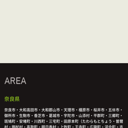
AREA
奈良県
奈良市・大和高田市・大和郡山市・天理市・橿原市・桜井市・五條市・
御所市・生駒市・香芝市・葛城市・宇陀市・山添村・平群町・三郷町・
斑鳩町・安堵町・川西町・三宅町・田原本町（たわらもとちょう・曽爾
村・御杖村・高取町・明日香村・上牧町・王寺町・広陵町・河合町・吉