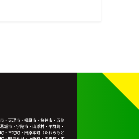
市・天理市・橿原市・桜井市・五條
葛城市・宇陀市・山添村・平群町・
町・三宅町・田原本町（たわらもと
町・明日香村・上牧町・王寺町・広